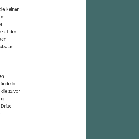
ie keiner
en
or
zeit der
ten
gabe an
en
Gründe im
 die zuvor
ung
Dritte
n