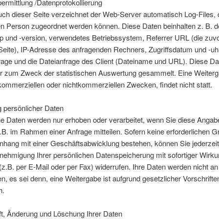
ermittlung /Datenprotokollierung
h dieser Seite verzeichnet der Web-Server automatisch Log-Files, d
n Person zugeordnet werden können. Diese Daten beinhalten z. B. d
p und -version, verwendetes Betriebssystem, Referrer URL (die zuv
eite), IP-Adresse des anfragenden Rechners, Zugriffsdatum und -uhr
rage und die Dateianfrage des Client (Dateiname und URL). Diese Da
r zum Zweck der statistischen Auswertung gesammelt. Eine Weiter
 kommerziellen oder nichtkommerziellen Zwecken, findet nicht statt.
g persönlicher Daten
he Daten werden nur erhoben oder verarbeitet, wenn Sie diese Angab
, z.B. im Rahmen einer Anfrage mitteilen. Sofern keine erforderlichen 
ang mit einer Geschäftsabwicklung bestehen, können Sie jederzeit
enehmigung Ihrer persönlichen Datenspeicherung mit sofortiger Wirk
h (z.B. per E-Mail oder per Fax) widerrufen. Ihre Daten werden nicht an 
n, es sei denn, eine Weitergabe ist aufgrund gesetzlicher Vorschrifte
h.
ft, Änderung und Löschung Ihrer Daten