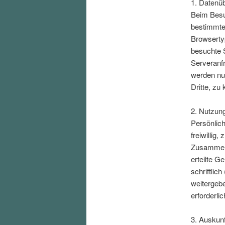
1. Datenüb
Beim Besuc
bestimmte
Browserty
besuchte S
Serveranf
werden nu
Dritte, zu
2. Nutzun
Persönlic
freiwillig
Zusammenh
erteilte G
schriftlic
weitergebe
erforderlic
3. Auskun