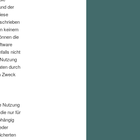
und der
iese
eschrieben
 in keinem
können die
ftware
falls nicht
 Nutzung
aten durch
en Zweck
ie Nutzung
die nur für
bhängig
eder
icherten