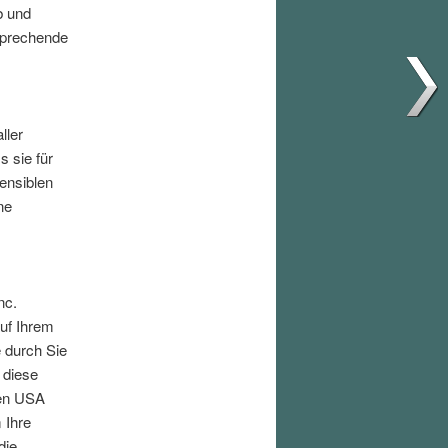
b und
sprechende
ller
 sie für
sensiblen
ne
nc.
auf Ihrem
 durch Sie
 diese
den USA
 Ihre
die