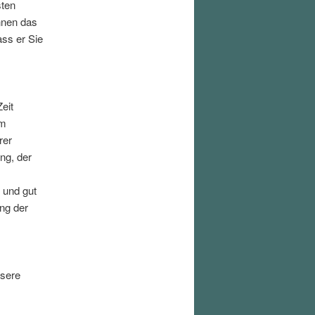
sten
nnen das
ass er Sie
eit
em
rer
ng, der
 und gut
ng der
nsere