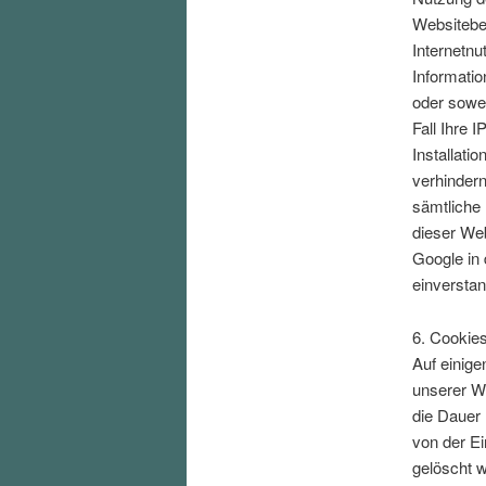
Websitebe
Internetnu
Informatio
oder sowei
Fall Ihre 
Installati
verhindern
sämtliche 
dieser Web
Google in
einversta
6. Cookie
Auf einige
unserer We
die Dauer 
von der E
gelöscht w