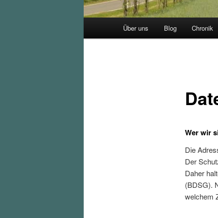
Hauptmenü
Über uns
Blog
Chronik
Dat
Wer wir s
Die Adress
Der Schutz
Daher hal
(BDSG). Na
welchem Z