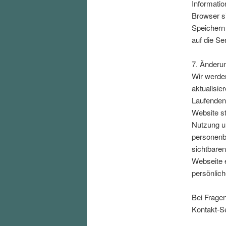
Informatio
Browser si
Speichern 
auf die Se
7. Änderu
Wir werden
aktualisie
Laufenden 
Website st
Nutzung un
personenb
sichtbare
Webseite e
persönlich
Bei Frage
Kontakt-Se