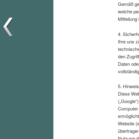
Gemäß gelt
welche pe
Mitteilung
4. Sicherh
Ihre uns z
technisch
den Zugrif
Daten oder
vollständi
5. Hinweis
Diese Web
(„Google“)
Computer 
ermöglicht
Website (e
übertragen
Nutzung de