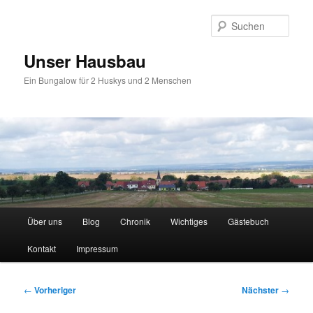
Zum
primären
Such
Inhalt
springen
Unser Hausbau
Ein Bungalow für 2 Huskys und 2 Menschen
Hauptmenü
Über uns
Blog
Chronik
Wichtiges
Gästebuch
Kontakt
Impressum
Beitragsnavigation
←
Vorheriger
Nächster
→