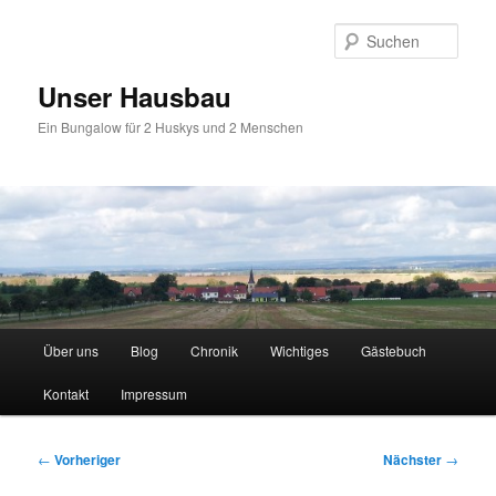
Zum
primären
Such
Inhalt
springen
Unser Hausbau
Ein Bungalow für 2 Huskys und 2 Menschen
Hauptmenü
Über uns
Blog
Chronik
Wichtiges
Gästebuch
Kontakt
Impressum
Beitragsnavigation
←
Vorheriger
Nächster
→