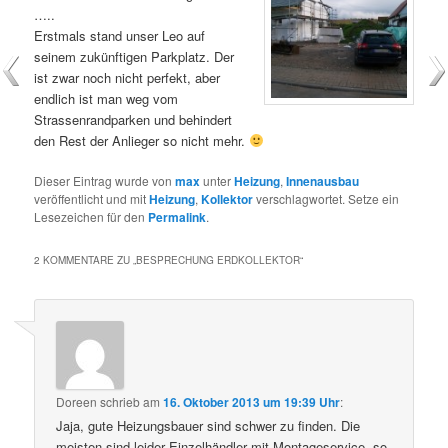
…..
Erstmals stand unser Leo auf
seinem zukünftigen Parkplatz. Der
ist zwar noch nicht perfekt, aber
endlich ist man weg vom
Strassenrandparken und behindert
den Rest der Anlieger so nicht mehr.
Dieser Eintrag wurde von
max
unter
Heizung
,
Innenausbau
veröffentlicht und mit
Heizung
,
Kollektor
verschlagwortet. Setze ein
Lesezeichen für den
Permalink
.
2 KOMMENTARE ZU „
BESPRECHUNG ERDKOLLEKTOR
“
Doreen
schrieb
am
16. Oktober 2013 um 19:39 Uhr
:
Jaja, gute Heizungsbauer sind schwer zu finden. Die
meisten sind leider Einzelhändler mit Montageservice, so