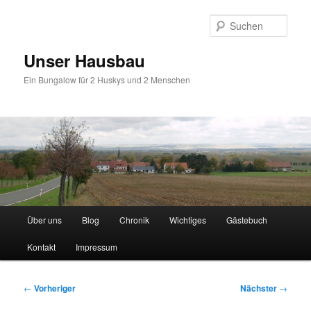
Zum
primären
Such
Inhalt
springen
Unser Hausbau
Ein Bungalow für 2 Huskys und 2 Menschen
Hauptmenü
Über uns
Blog
Chronik
Wichtiges
Gästebuch
Kontakt
Impressum
Beitragsnavigation
←
Vorheriger
Nächster
→