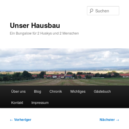
Zum
primären
Such
Inhalt
springen
Unser Hausbau
Ein Bungalow für 2 Huskys und 2 Menschen
Hauptmenü
Über uns
Blog
Chronik
Wichtiges
Gästebuch
Kontakt
Impressum
Beitragsnavigation
←
Vorheriger
Nächster
→