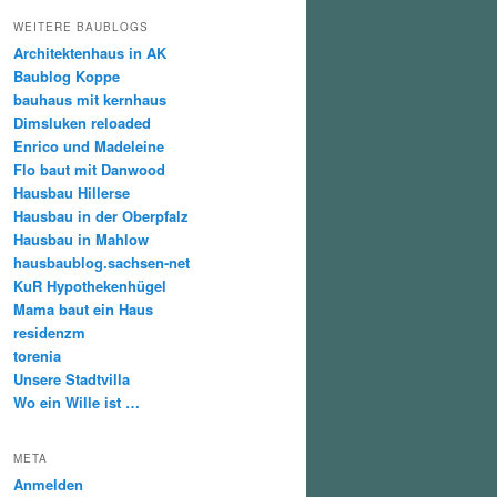
WEITERE BAUBLOGS
Architektenhaus in AK
Baublog Koppe
bauhaus mit kernhaus
Dimsluken reloaded
Enrico und Madeleine
Flo baut mit Danwood
Hausbau Hillerse
Hausbau in der Oberpfalz
Hausbau in Mahlow
hausbaublog.sachsen-net
KuR Hypothekenhügel
Mama baut ein Haus
residenzm
torenia
Unsere Stadtvilla
Wo ein Wille ist …
META
Anmelden