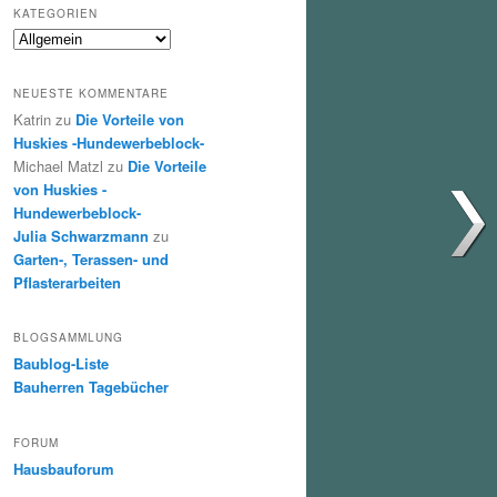
KATEGORIEN
Kategorien
NEUESTE KOMMENTARE
Katrin
zu
Die Vorteile von
Huskies -Hundewerbeblock-
Michael Matzl
zu
Die Vorteile
von Huskies -
Hundewerbeblock-
Julia Schwarzmann
zu
Garten-, Terassen- und
Pflasterarbeiten
BLOGSAMMLUNG
Baublog-Liste
Bauherren Tagebücher
FORUM
Hausbauforum