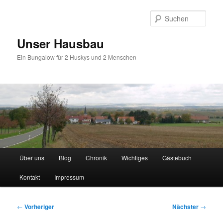
Zum
primären
Such
Inhalt
springen
Unser Hausbau
Ein Bungalow für 2 Huskys und 2 Menschen
Hauptmenü
Über uns
Blog
Chronik
Wichtiges
Gästebuch
Kontakt
Impressum
Beitragsnavigation
←
Vorheriger
Nächster
→