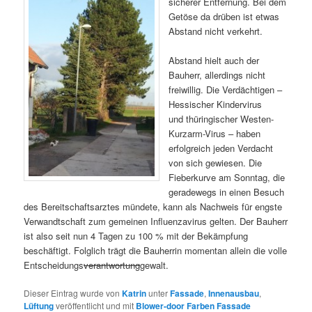
sicherer Entfernung. Bei dem
Getöse da drüben ist etwas
Abstand nicht verkehrt.
Abstand hielt auch der
Bauherr, allerdings nicht
freiwillig. Die Verdächtigen –
Hessischer Kindervirus
und thüringischer Westen-
Kurzarm-Virus – haben
erfolgreich jeden Verdacht
von sich gewiesen. Die
Fieberkurve am Sonntag, die
geradewegs in einen Besuch
des Bereitschaftsarztes mündete, kann als Nachweis für engste
Verwandtschaft zum gemeinen Influenzavirus gelten. Der Bauherr
ist also seit nun 4 Tagen zu 100 % mit der Bekämpfung
beschäftigt. Folglich trägt die Bauherrin momentan allein die volle
Entscheidungs
verantwortung
gewalt.
Dieser Eintrag wurde von
Katrin
unter
Fassade
,
Innenausbau
,
Lüftung
veröffentlicht und mit
Blower-door Farben Fassade