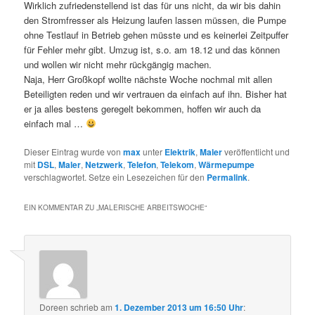
Wirklich zufriedenstellend ist das für uns nicht, da wir bis dahin
den Stromfresser als Heizung laufen lassen müssen, die Pumpe
ohne Testlauf in Betrieb gehen müsste und es keinerlei Zeitpuffer
für Fehler mehr gibt. Umzug ist, s.o. am 18.12 und das können
und wollen wir nicht mehr rückgängig machen.
Naja, Herr Großkopf wollte nächste Woche nochmal mit allen
Beteiligten reden und wir vertrauen da einfach auf ihn. Bisher hat
er ja alles bestens geregelt bekommen, hoffen wir auch da
einfach mal …
Dieser Eintrag wurde von
max
unter
Elektrik
,
Maler
veröffentlicht und
mit
DSL
,
Maler
,
Netzwerk
,
Telefon
,
Telekom
,
Wärmepumpe
verschlagwortet. Setze ein Lesezeichen für den
Permalink
.
EIN KOMMENTAR ZU „
MALERISCHE ARBEITSWOCHE
“
Doreen
schrieb
am
1. Dezember 2013 um 16:50 Uhr
: