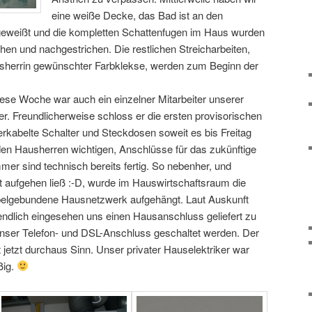
eine weiße Decke, das Bad ist an den
s geweißt und die kompletten Schattenfugen im Haus wurden
ehen und nachgestrichen. Die restlichen Streicharbeiten,
ausherrin gewünschter Farbklekse, werden zum Beginn der
iese Woche war auch ein einzelner Mitarbeiter unserer
r. Freundlicherweise schloss er die ersten provisorischen
erkabelte Schalter und Steckdosen soweit es bis Freitag
 den Hausherren wichtigen, Anschlüsse für das zukünftige
r sind technisch bereits fertig. So nebenher, und
t aufgehen ließ :-D, wurde im Hauswirtschaftsraum die
abelgebundene Hausnetzwerk aufgehängt. Laut Auskunft
endlich eingesehen uns einen Hausanschluss geliefert zu
nser Telefon- und DSL-Anschluss geschaltet werden. Der
etzt durchaus Sinn. Unser privater Hauselektriker war
ßig.