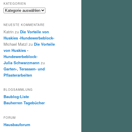
KATEGORIEN
Kategorien
NEUESTE KOMMENTARE
Katrin
zu
Die Vorteile von
Huskies -Hundewerbeblock-
Michael Matzl
zu
Die Vorteile
von Huskies -
Hundewerbeblock-
Julia Schwarzmann
zu
Garten-, Terassen- und
Pflasterarbeiten
BLOGSAMMLUNG
Baublog-Liste
Bauherren Tagebücher
FORUM
Hausbauforum