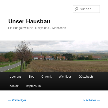
Zum
primären
Such
Inhalt
springen
Unser Hausbau
Ein Bungalow für 2 Huskys und 2 Menschen
Hauptmenü
Über uns
Blog
Chronik
Wichtiges
Gästebuch
Kontakt
Impressum
Beitragsnavigation
←
Vorheriger
Nächster
→