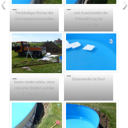
Vierhändiger Einbau des
… und Ausschneiden der
Unterwasserscheinwerfers
Folienöffnung als
Schattenriss.
Scheinwerfer im Pool
Immer wieder schön, wenn
man eine Einfahrt auf das
Grundstück hat.