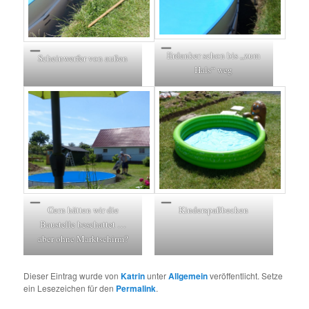
Erdanker schon bis „zum
Scheinwerfer von außen
Hals“ weg
Kinderspaßbecken
Gern hätten wir die
Baustelle beschattet …
aber ohne Marktschirm?
Dieser Eintrag wurde von
Katrin
unter
Allgemein
veröffentlicht. Setze
ein Lesezeichen für den
Permalink
.