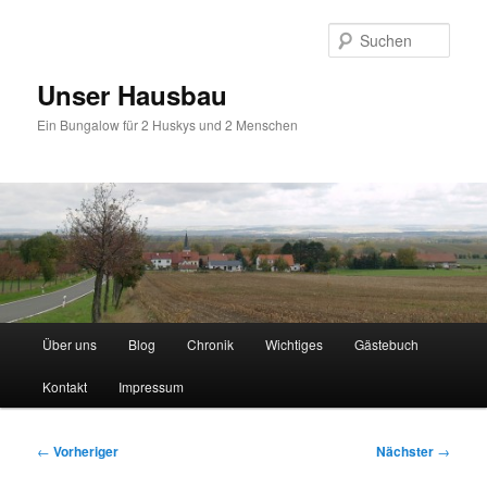
Zum
primären
Such
Inhalt
springen
Unser Hausbau
Ein Bungalow für 2 Huskys und 2 Menschen
Hauptmenü
Über uns
Blog
Chronik
Wichtiges
Gästebuch
Kontakt
Impressum
Beitragsnavigation
←
Vorheriger
Nächster
→