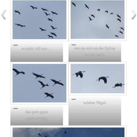
wie sie sich an der Spitze
es sieht toll aus …
abwechseln
schöne Vögel
das geht ganz
geschmeidig