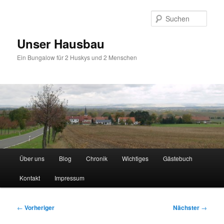
Zum
primären
Such
Inhalt
springen
Unser Hausbau
Ein Bungalow für 2 Huskys und 2 Menschen
Hauptmenü
Über uns
Blog
Chronik
Wichtiges
Gästebuch
Kontakt
Impressum
Beitragsnavigation
←
Vorheriger
Nächster
→