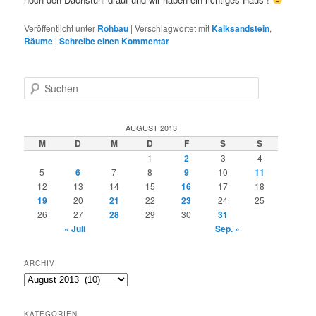
Veröffentlicht unter
Rohbau
|
Verschlagwortet mit
Kalksandstein
,
Räume
|
Schreibe einen Kommentar
S
u
c
h
AUGUST 2013
e
M
D
M
D
F
S
S
n
1
2
3
4
5
6
7
8
9
10
11
12
13
14
15
16
17
18
19
20
21
22
23
24
25
26
27
28
29
30
31
« Juli
Sep. »
ARCHIV
Archiv
KATEGORIEN