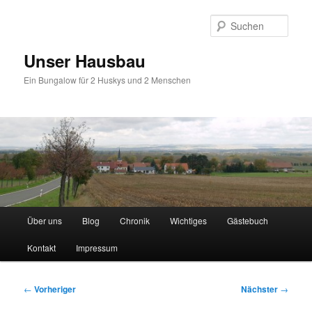
Zum
primären
Such
Inhalt
springen
Unser Hausbau
Ein Bungalow für 2 Huskys und 2 Menschen
Hauptmenü
Über uns
Blog
Chronik
Wichtiges
Gästebuch
Kontakt
Impressum
Beitragsnavigation
←
Vorheriger
Nächster
→