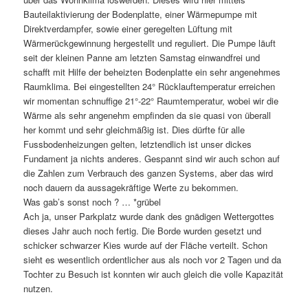
Bauteilaktivierung der Bodenplatte, einer Wärmepumpe mit
Direktverdampfer, sowie einer geregelten Lüftung mit
Wärmerückgewinnung hergestellt und reguliert. Die Pumpe läuft
seit der kleinen Panne am letzten Samstag einwandfrei und
schafft mit Hilfe der beheizten Bodenplatte ein sehr angenehmes
Raumklima. Bei eingestellten 24° Rücklauftemperatur erreichen
wir momentan schnuffige 21°-22° Raumtemperatur, wobei wir die
Wärme als sehr angenehm empfinden da sie quasi von überall
her kommt und sehr gleichmäßig ist. Dies dürfte für alle
Fussbodenheizungen gelten, letztendlich ist unser dickes
Fundament ja nichts anderes. Gespannt sind wir auch schon auf
die Zahlen zum Verbrauch des ganzen Systems, aber das wird
noch dauern da aussagekräftige Werte zu bekommen.
Was gab’s sonst noch ? … *grübel
Ach ja, unser Parkplatz wurde dank des gnädigen Wettergottes
dieses Jahr auch noch fertig. Die Borde wurden gesetzt und
schicker schwarzer Kies wurde auf der Fläche verteilt. Schon
sieht es wesentlich ordentlicher aus als noch vor 2 Tagen und da
Tochter zu Besuch ist konnten wir auch gleich die volle Kapazität
nutzen.