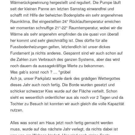
Wärmerückgewinnung hergestellt und reguliert. Die Pumpe läuft
seit der kleinen Panne am letzten Samstag einwandfrei und
schafft mit Hilfe der beheizten Bodenplatte ein sehr angenehmes
Raumklima. Bei eingestellten 24° Rücklauftemperatur erreichen
wir momentan schnuffige 21°-22° Raumtemperatur, wobei wir die
Wärme als sehr angenehm empfinden da sie quasi von überall
her kommt und sehr gleichmäßig ist. Dies dürfte für alle
Fussbodenheizungen gelten, letztendlich ist unser dickes
Fundament ja nichts anderes. Gespannt sind wir auch schon auf
die Zahlen zum Verbrauch des ganzen Systems, aber das wird
noch dauern da aussagekräftige Werte zu bekommen.
Was gab’s sonst noch ? … *grübel
Ach ja, unser Parkplatz wurde dank des gnädigen Wettergottes
dieses Jahr auch noch fertig. Die Borde wurden gesetzt und
schicker schwarzer Kies wurde auf der Fläche verteilt. Schon
sieht es wesentlich ordentlicher aus als noch vor 2 Tagen und da
Tochter zu Besuch ist konnten wir auch gleich die volle Kapazität
nutzen.
Alles was sonst am Haus jetzt noch fertig gemacht werden
muss, wurde auf das nächste Jahr verlegt, da nichts dabei ist