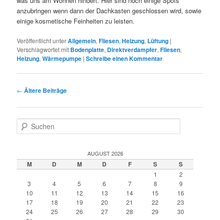
was uns am Wohnen hindert. Hier sind noch einige Spots
anzubringen wenn dann der Dachkasten geschlossen wird, sowie
einige kosmetische Feinheiten zu leisten.
Veröffentlicht unter
Allgemein
,
Fliesen
,
Heizung
,
Lüftung
|
Verschlagwortet mit
Bodenplatte
,
Direktverdampfer
,
Fliesen
,
Heizung
,
Wärmepumpe
|
Schreibe einen Kommentar
Beitragsnavigation
←
Ältere Beiträge
S
u
c
h
AUGUST 2026
e
M
D
M
D
F
S
S
n
1
2
3
4
5
6
7
8
9
10
11
12
13
14
15
16
17
18
19
20
21
22
23
24
25
26
27
28
29
30