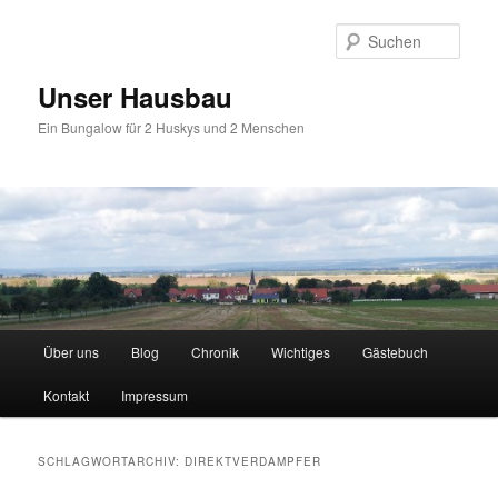
Zum
Zum
primären
sekundären
Such
Inhalt
Inhalt
springen
springen
Unser Hausbau
Ein Bungalow für 2 Huskys und 2 Menschen
Hauptmenü
Über uns
Blog
Chronik
Wichtiges
Gästebuch
Kontakt
Impressum
SCHLAGWORTARCHIV:
DIREKTVERDAMPFER