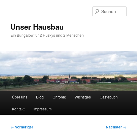
Zum
primären
Such
Inhalt
springen
Unser Hausbau
Ein Bungalow für 2 Huskys und 2 Menschen
Hauptmenü
Über uns
Blog
Chronik
Wichtiges
Gästebuch
Kontakt
Impressum
Beitragsnavigation
←
Vorheriger
Nächster
→