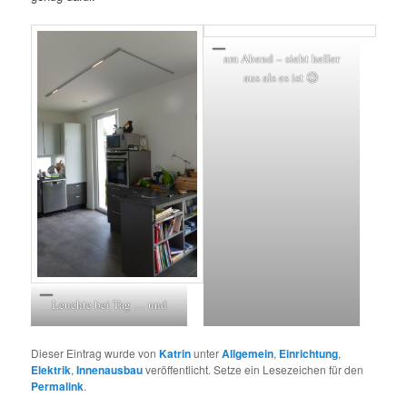
am Abend – sieht heller
aus als es ist 😉
Leuchte bei Tag … und
Dieser Eintrag wurde von
Katrin
unter
Allgemein
,
Einrichtung
,
Elektrik
,
Innenausbau
veröffentlicht. Setze ein Lesezeichen für den
Permalink
.