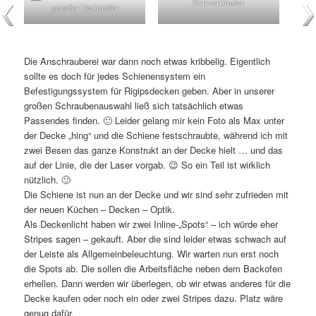
Eckverbinder
gerader Verbinder
Die Anschrauberei war dann noch etwas kribbelig. Eigentlich
sollte es doch für jedes Schienensystem ein
Befestigungssystem für Rigipsdecken geben. Aber in unserer
großen Schraubenauswahl ließ sich tatsächlich etwas
Passendes finden. 🙂 Leider gelang mir kein Foto als Max unter
der Decke „hing“ und die Schiene festschraubte, während ich mit
zwei Besen das ganze Konstrukt an der Decke hielt … und das
auf der Linie, die der Laser vorgab. 😉 So ein Teil ist wirklich
nützlich. 🙂
Die Schiene ist nun an der Decke und wir sind sehr zufrieden mit
der neuen Küchen – Decken – Optik.
Als Deckenlicht haben wir zwei Inline-„Spots“ – ich würde eher
Stripes sagen – gekauft. Aber die sind leider etwas schwach auf
der Leiste als Allgemeinbeleuchtung. Wir warten nun erst noch
die Spots ab. Die sollen die Arbeitsfläche neben dem Backofen
erhellen. Dann werden wir überlegen, ob wir etwas anderes für die
Decke kaufen oder noch ein oder zwei Stripes dazu. Platz wäre
genug dafür.