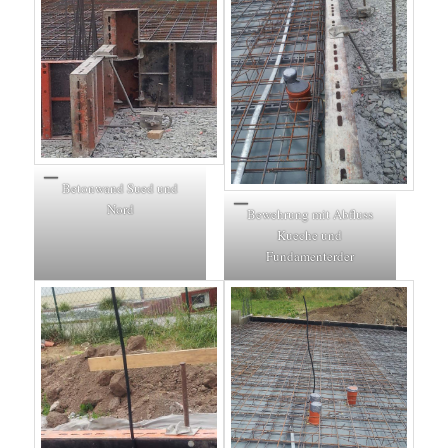
Betonwand Sued und
Nord
Bewehrung mit Abfluss
Kueche und
Fundamenterder