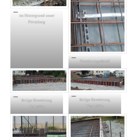
im Hintergrund unser
Privatberg
Bewehrungsdetail
fertige Bewehrung
fertige Bewehrung
Westhälfte
Osthälfte