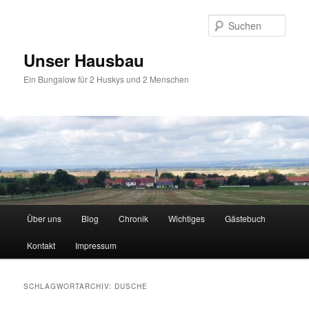
Zum
Zum
primären
sekundären
Such
Inhalt
Inhalt
springen
springen
Unser Hausbau
Ein Bungalow für 2 Huskys und 2 Menschen
Hauptmenü
Über uns
Blog
Chronik
Wichtiges
Gästebuch
Kontakt
Impressum
SCHLAGWORTARCHIV:
DUSCHE