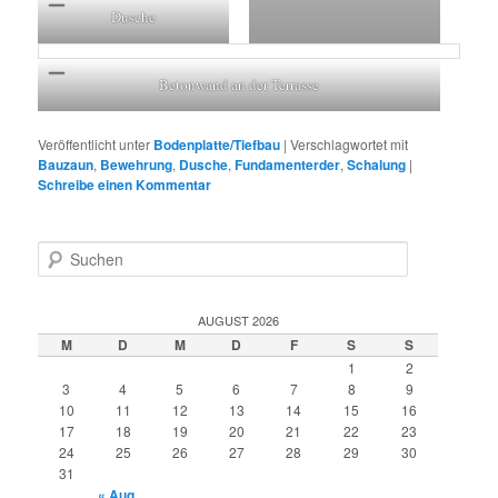
Dusche
Betonwand an der Terrasse
Veröffentlicht unter
Bodenplatte/Tiefbau
|
Verschlagwortet mit
Bauzaun
,
Bewehrung
,
Dusche
,
Fundamenterder
,
Schalung
|
Schreibe einen Kommentar
S
u
c
h
AUGUST 2026
e
M
D
M
D
F
S
S
n
1
2
3
4
5
6
7
8
9
10
11
12
13
14
15
16
17
18
19
20
21
22
23
24
25
26
27
28
29
30
31
« Aug.