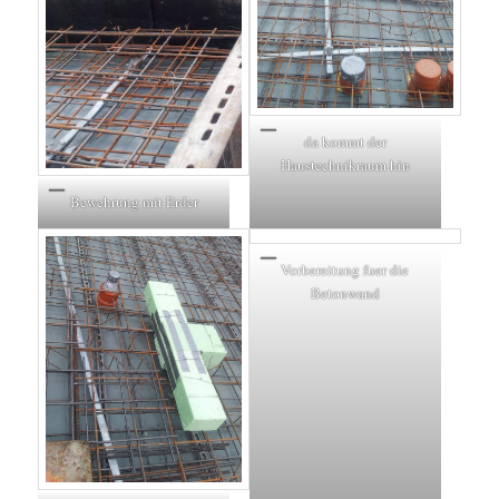
da kommt der
Haustechnikraum hin
Bewehrung mit Erder
Vorbereitung fuer die
Betonwand