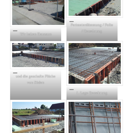
Perimeterdämmung / Folie
/ Bewehrung
Wir haben Bauzaun
und die geschalte Fläche
von Süden
1. Lage Bewehrung