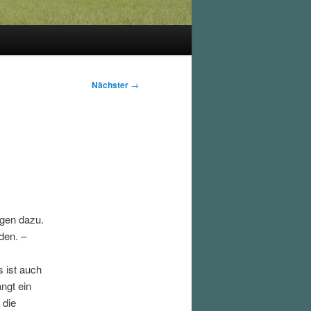
Nächster
→
ngen dazu.
den. –
s ist auch
ngt ein
 die