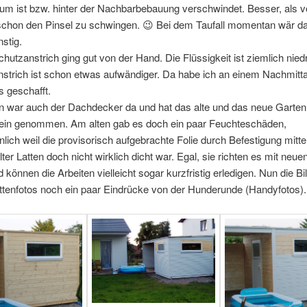
um ist bzw. hinter der Nachbarbebauung verschwindet. Besser, als v
chon den Pinsel zu schwingen. 😉 Bei dem Taufall momentan wär d
stig.
hutzanstrich ging gut von der Hand. Die Flüssigkeit ist ziemlich nied
strich ist schon etwas aufwändiger. Da habe ich an einem Nachmitt
 geschafft.
n war auch der Dachdecker da und hat das alte und das neue Garten
in genommen. Am alten gab es doch ein paar Feuchteschäden,
lich weil die provisorisch aufgebrachte Folie durch Befestigung mitte
ter Latten doch nicht wirklich dicht war. Egal, sie richten es mit neu
d können die Arbeiten vielleicht sogar kurzfristig erledigen. Nun die Bi
ttenfotos noch ein paar Eindrücke von der Hunderunde (Handyfotos).