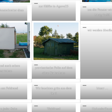
zur Hälfte in Agave25
um die Fenster wir
Fensterbretter dran
Maigrün80
wir werden überfl
nd auch schon
provisorische Folie auf dem
estrichen
alten Gartenhaus
 am Feldrand
Wir leuchten grün aus dem
bizarr …
Dorf.
n jeder Seite
Waldinsel
HolunderBau