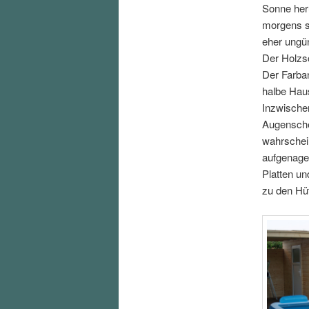
Sonne her
morgens s
eher ungün
Der Holzsc
Der Farban
halbe Haus
Inzwische
Augensche
wahrschein
aufgenagel
Platten un
zu den Hü