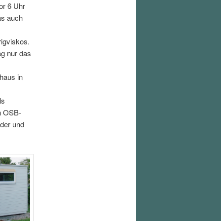
or 6 Uhr
as auch
rigviskos.
ag nur das
haus in
ls
en OSB-
lder und