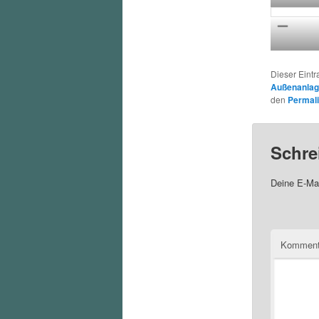
Dieser Eint
Außenanla
den
Permal
Schre
Deine E-Mai
Komment