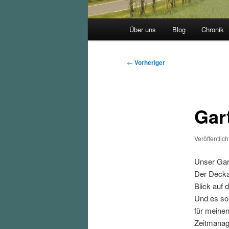
Hauptmenü
Über uns
Blog
Chronik
Beitragsnavigation
←
Vorheriger
Gar
Veröffentlic
Unser Gar
Der Decka
Blick auf 
Und es sol
für meinen
Zeitmanag