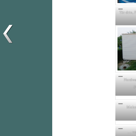
Tür drin, 
Nordwa
g
Mohn
… vo