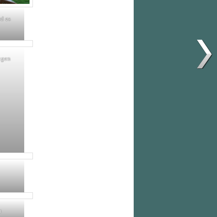
d es
ogen
m