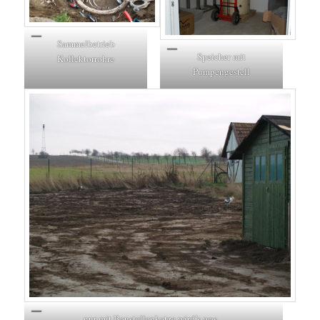
Sammelbetrieb
Speicher mit
Kollektorrohre
Pumpengestell
nur mit Baustellenkatze wird’s was ..