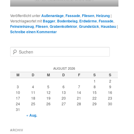
Veröffentlicht unter
Außenanlage
,
Fassade
,
Fliesen
,
Heizung
|
Verschlagwortet mit
Bagger
,
Bodenbelag
,
Erdwärme
,
Fassade
,
Feinsteinzeug
,
Fliesen
,
Grabenkollektor
,
Grundstück
,
Hausbau
|
Schreibe einen Kommentar
S
u
c
h
AUGUST 2026
e
M
D
M
D
F
S
S
n
1
2
3
4
5
6
7
8
9
10
11
12
13
14
15
16
17
18
19
20
21
22
23
24
25
26
27
28
29
30
31
« Aug.
ARCHIV