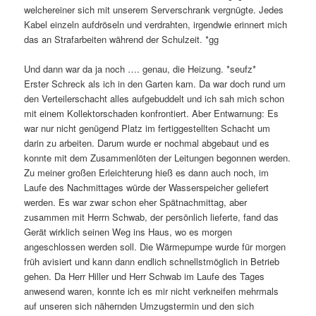
welchereiner sich mit unserem Serverschrank vergnügte. Jedes
Kabel einzeln aufdröseln und verdrahten, irgendwie erinnert mich
das an Strafarbeiten während der Schulzeit. *gg
Und dann war da ja noch …. genau, die Heizung. *seufz*
Erster Schreck als ich in den Garten kam. Da war doch rund um
den Verteilerschacht alles aufgebuddelt und ich sah mich schon
mit einem Kollektorschaden konfrontiert. Aber Entwarnung: Es
war nur nicht genügend Platz im fertiggestellten Schacht um
darin zu arbeiten. Darum wurde er nochmal abgebaut und es
konnte mit dem Zusammenlöten der Leitungen begonnen werden.
Zu meiner großen Erleichterung hieß es dann auch noch, im
Laufe des Nachmittages würde der Wasserspeicher geliefert
werden. Es war zwar schon eher Spätnachmittag, aber
zusammen mit Herrn Schwab, der persönlich lieferte, fand das
Gerät wirklich seinen Weg ins Haus, wo es morgen
angeschlossen werden soll. Die Wärmepumpe wurde für morgen
früh avisiert und kann dann endlich schnellstmöglich in Betrieb
gehen. Da Herr Hiller und Herr Schwab im Laufe des Tages
anwesend waren, konnte ich es mir nicht verkneifen mehrmals
auf unseren sich nähernden Umzugstermin und den sich