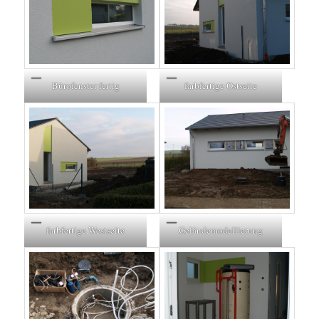
farbfertige Ostseite
Bürofenster fertig
farbfertige Westseite
Geländemodellierung