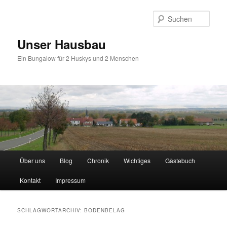
Zum
Zum
primären
sekundären
Such
Inhalt
Inhalt
springen
springen
Unser Hausbau
Ein Bungalow für 2 Huskys und 2 Menschen
Hauptmenü
Über uns
Blog
Chronik
Wichtiges
Gästebuch
Kontakt
Impressum
SCHLAGWORTARCHIV:
BODENBELAG