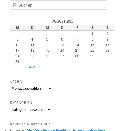
S
u
c
h
AUGUST 2026
e
M
D
M
D
F
S
S
n
1
2
3
4
5
6
7
8
9
10
11
12
13
14
15
16
17
18
19
20
21
22
23
24
25
26
27
28
29
30
31
« Aug.
ARCHIV
Archiv
KATEGORIEN
Kategorien
NEUESTE KOMMENTARE
Katrin
zu
Die Vorteile von Huskies -Hundewerbeblock-