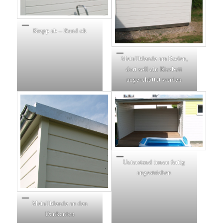
Krepp ab – Rand ok
Metallblende am Boden,
dort soll ein Kiesbett
angeschüttet werden
Unterstand innen fertig
angestrichen
Metallblende an den
Dankanten