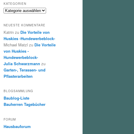
KATEGORIEN
Kategorien
NEUESTE KOMMENTARE
Katrin
zu
Die Vorteile von
Huskies -Hundewerbeblock-
Michael Matzl
zu
Die Vorteile
von Huskies -
Hundewerbeblock-
Julia Schwarzmann
zu
Garten-, Terassen- und
Pflasterarbeiten
BLOGSAMMLUNG
Baublog-Liste
Bauherren Tagebücher
FORUM
Hausbauforum