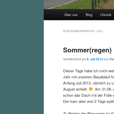
Hauptmenü
Über uns
Blog
Chronik
SCHLAGWORTARCHIV:
JULI
Sommer(regen)
Veröffentlicht am
9. Juli 2014
von
Ka
Dieser Tage habe ich mich wett
Jahr mit unserem Bauablauf ha
Anfang Juli 2013, nämlich zu u
August anhielt.
Am 31.08. wa
schon das Dach mit der Folie 
Der kam aber erst 2 Tage spät
Zu Beginn der Planungen im Se