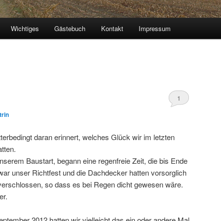
Wichtiges
Gästebuch
Kontakt
Impressum
1
trin
erbedingt daran erinnert, welches Glück wir im letzten
tten.
nserem Baustart, begann eine regenfreie Zeit, die bis Ende
r unser Richtfest und die Dachdecker hatten vorsorglich
verschlossen, so dass es bei Regen dicht gewesen wäre.
er.
ptember 2012 hatten wir vielleicht das ein oder andere Mal