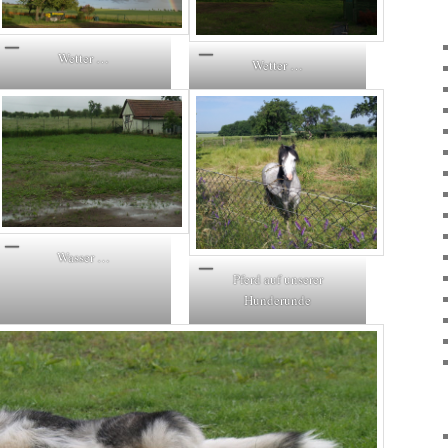
Wetter …
Wetter …
Wasser …
Pferd auf unserer
Hunderunde