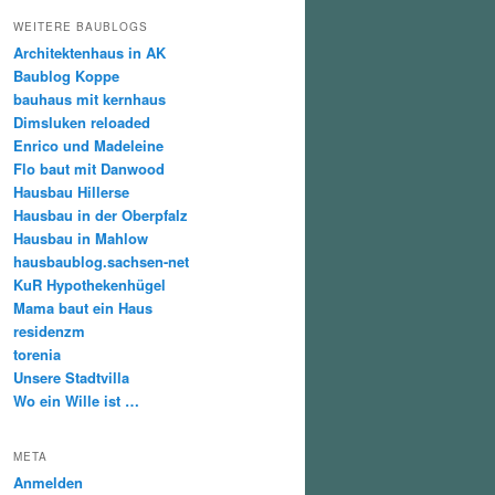
WEITERE BAUBLOGS
Architektenhaus in AK
Baublog Koppe
bauhaus mit kernhaus
Dimsluken reloaded
Enrico und Madeleine
Flo baut mit Danwood
Hausbau Hillerse
Hausbau in der Oberpfalz
Hausbau in Mahlow
hausbaublog.sachsen-net
KuR Hypothekenhügel
Mama baut ein Haus
residenzm
torenia
Unsere Stadtvilla
Wo ein Wille ist …
META
Anmelden