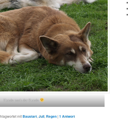
Hunde nach der Runde
hlagwortet mit
Baustart
,
Juli
,
Regen
|
1
Antwort