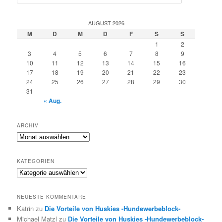
u
c
h
AUGUST 2026
e
M
D
M
D
F
S
S
n
1
2
3
4
5
6
7
8
9
10
11
12
13
14
15
16
17
18
19
20
21
22
23
24
25
26
27
28
29
30
31
« Aug.
ARCHIV
Archiv
KATEGORIEN
Kategorien
NEUESTE KOMMENTARE
Katrin
zu
Die Vorteile von Huskies -Hundewerbeblock-
Michael Matzl
zu
Die Vorteile von Huskies -Hundewerbeblock-