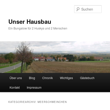
Zum
Zum
primären
sekundären
Such
Inhalt
Inhalt
springen
springen
Unser Hausbau
Ein Bungalow für 2 Huskys und 2 Menschen
Hauptmenü
Über uns
Blog
Chronik
Wichtiges
Gästebuch
Kontakt
Impressum
KATEGORIEARCHIV:
MEERSCHWEINCHEN