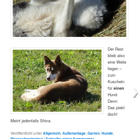
Der Rest
blieb also
eine Weile
liegen –
zum
Kuscheln
für
einen
Hund.
Denn:
Das piekt
doch!
Meint jedenfalls Shiva.
Veröffentlicht unter
Allgemein
,
Außenanlage
,
Garten
,
Hunde
,
Meerschweinchen
|
Schreibe einen Kommentar