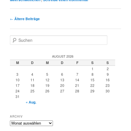
Beitragsnavigation
←
Ältere Beiträge
S
u
c
h
AUGUST 2026
e
M
D
M
D
F
S
S
n
1
2
3
4
5
6
7
8
9
10
11
12
13
14
15
16
17
18
19
20
21
22
23
24
25
26
27
28
29
30
31
« Aug.
ARCHIV
Archiv