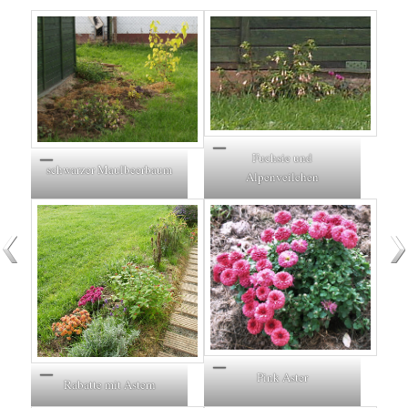
Fuchsie und
schwarzer Maulbeerbaum
Alpenveilchen
Pink Aster
Rabatte mit Astern