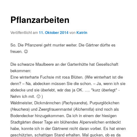
Pflanzarbeiten
Veröffentlicht am
11. Oktober 2014
von
Katrin
So. Die Pflanzerei geht munter weiter. Die Gärtner dürfte es
freuen. 😉
Die schwarze Maulbeere an der Gartenhütte hat Gesellschaft
bekommen:
Eine winterharte Fuchsie mit rosa Blüten. (Wie winterhart ist die
denn? – Na, abdecken müssen Sie die schon. – Ja, wenn ich sie
abdecke und sie überlebt, wär das ja OK. …. *kurz überlegt* -
Nehm ich mit. 🙂 )
Waldmeister, Dickmännchen (
Pachysandra
), Purpurglöckchen
(
Heuchera
) und Zwergfrauenmantel (
Alchemilla
) sind noch als
Bodendecker hinzugekommen. Da ich in einem der hiesigen
Stadtgärten dieser Tage ein blühendes Alpenveilchen entdeckt
habe, konnte ich in der Gärtnerei nicht daran vorbei. Es hat einen
geschützten, schattigen Stand erhalten. Mal gucken, ob es da