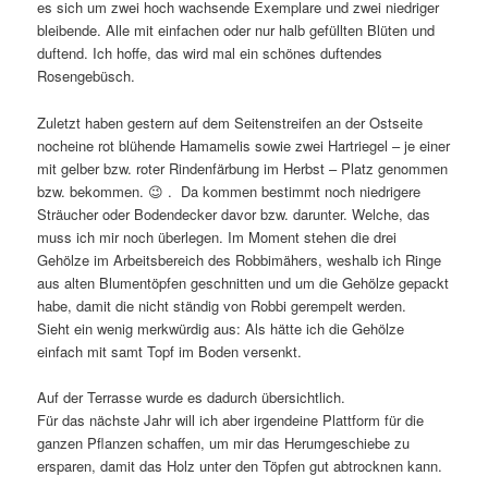
es sich um zwei hoch wachsende Exemplare und zwei niedriger
bleibende. Alle mit einfachen oder nur halb gefüllten Blüten und
duftend. Ich hoffe, das wird mal ein schönes duftendes
Rosengebüsch.
Zuletzt haben gestern auf dem Seitenstreifen an der Ostseite
nocheine rot blühende Hamamelis sowie zwei Hartriegel – je einer
mit gelber bzw. roter Rindenfärbung im Herbst – Platz genommen
bzw. bekommen. 😉 . Da kommen bestimmt noch niedrigere
Sträucher oder Bodendecker davor bzw. darunter. Welche, das
muss ich mir noch überlegen. Im Moment stehen die drei
Gehölze im Arbeitsbereich des Robbimähers, weshalb ich Ringe
aus alten Blumentöpfen geschnitten und um die Gehölze gepackt
habe, damit die nicht ständig von Robbi gerempelt werden.
Sieht ein wenig merkwürdig aus: Als hätte ich die Gehölze
einfach mit samt Topf im Boden versenkt.
Auf der Terrasse wurde es dadurch übersichtlich.
Für das nächste Jahr will ich aber irgendeine Plattform für die
ganzen Pflanzen schaffen, um mir das Herumgeschiebe zu
ersparen, damit das Holz unter den Töpfen gut abtrocknen kann.