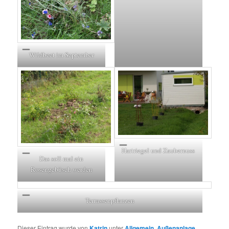
Wildbeet im September
Hartriegel und Zaubernuss
Das soll mal ein
Rosengebüsch werden
Terrassenpflanzen
Dieser Eintrag wurde von
Katrin
unter
Allgemein
,
Außenanlage
,