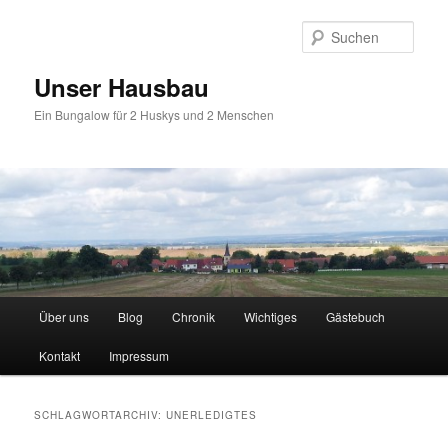
Zum
Zum
primären
sekundären
Such
Inhalt
Inhalt
springen
springen
Unser Hausbau
Ein Bungalow für 2 Huskys und 2 Menschen
Hauptmenü
Über uns
Blog
Chronik
Wichtiges
Gästebuch
Kontakt
Impressum
SCHLAGWORTARCHIV:
UNERLEDIGTES