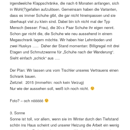
irgendwelche Klappschränke, die nach 6 Monaten anfangen, sich
in Wohl(?)gefallen aufzulösen. Gemeinsam haben die Varianten,
dass es immer Schuhe gibt, die gar nicht hineinpassen und sie
überhaupt viel zu klein sind. Dabei bin ich nicht mal der Typ
Mensch (besser: Frau), die 30+x Paar Schuhe ihr eigen nennt.
Schon gar nicht die, die Schuhe wie neu aussehend in einem
Megaschrank lagern möchte. Wir haben hier Lehmboden und
zwei Huskys ….. Daher der Stand momentan: Billigregal mit drei
Etagen und Schmutzwanne für „Schuhe nach der Wanderung“.
Sieht einfach „schick“ aus ….
Der Plan: Wir lassen uns vom Tischler unseres Vertrauens einen
Schrank bauen.
Zeitziel: 2015 (immerhin: noch kein Verzug)
Nur wie der aussehen soll, weiß ich noch nicht.
Foto? – och nööööö
3. Sonne
Sonne ist toll, vor allem, wenn sie im Winter durch den Tiefstand
schön ins Haus scheint und unserer Heizung die Arbeit ein wenig