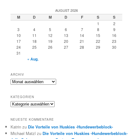
c
h
AUGUST 2026
e
M
D
M
D
F
S
S
n
1
2
3
4
5
6
7
8
9
10
11
12
13
14
15
16
17
18
19
20
21
22
23
24
25
26
27
28
29
30
31
« Aug.
ARCHIV
Archiv
KATEGORIEN
Kategorien
NEUESTE KOMMENTARE
Katrin
zu
Die Vorteile von Huskies -Hundewerbeblock-
Michael Matzl
zu
Die Vorteile von Huskies -Hundewerbeblock-