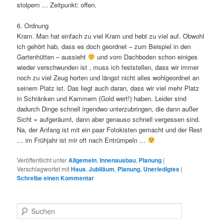
stolpern … Zeitpunkt: offen.
6. Ordnung
Kram. Man hat einfach zu viel Kram und hebt zu viel auf. Obwohl
ich gehört hab, dass es doch geordnet – zum Beispiel in den
Gartenhütten – aussieht
und vom Dachboden schon einiges
wieder verschwunden ist , muss ich feststellen, dass wir immer
noch zu viel Zeug horten und längst nicht alles wohlgeordnet an
seinem Platz ist. Das liegt auch daran, dass wir viel mehr Platz
in Schränken und Kammern (Gold wert!) haben. Leider sind
dadurch Dinge schnell irgendwo unterzubringen, die dann außer
Sicht = aufgeräumt, dann aber genauso schnell vergessen sind.
Na, der Anfang ist mit ein paar Fotokisten gemacht und der Rest
… im Frühjahr ist mir oft nach Entrümpeln …
Veröffentlicht unter
Allgemein
,
Innenausbau
,
Planung
|
Verschlagwortet mit
Haus
,
Jubiläum
,
Planung
,
Unerledigtes
|
Schreibe einen Kommentar
S
u