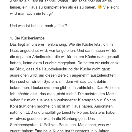
Aber so ein Jahr ist schnell vorbei. Und scheinbar dauert es
länger, ein Haus zu komplettieren als es zu bauen.
Vielleicht
wird man auch nie fertig?
Und was ist bei uns noch „offen“?
1. Die Küchenlampe.
Das liegt an unserer Fehlplanung. Wie die Küche letztlich im
Haus angeordnet wird, war lange offen. Und dann haben wir für
die separate Arbeitsecke, die wir für unsere Küche dazu gekauft
hatten, keine extra Leuchte eingeplant. Da hatten wir nicht ganz
im Blick, dass die Hauptbeleuchtung der Küche nicht ganz
ausreichen wird, um diesen Bereich angenehm auszuleuchten.
Nun suchen wir ein System, mit dem wir das Licht dahin
bekommen. Deckensysteme gibt es ja zahlreiche. Das Problem:
Ich möchte eins, das man „nicht sieht“. Die meisten am Markt
sehen für mich aus wie ein verhinderter Kletterparkour. Solche
Konstruktionen möchte ich nicht im Haus haben. Ansonsten
natürlich LED und unauffällige Leuchtenkörper. Letztens haben
wir etwas gesehen, was in die Richtung geht. Das
Schienensystem U-Rail von Paulmann. Mal sehen, was wir
zuerst haben: Eine neue Küche (ist frühestens in 5 Jahren