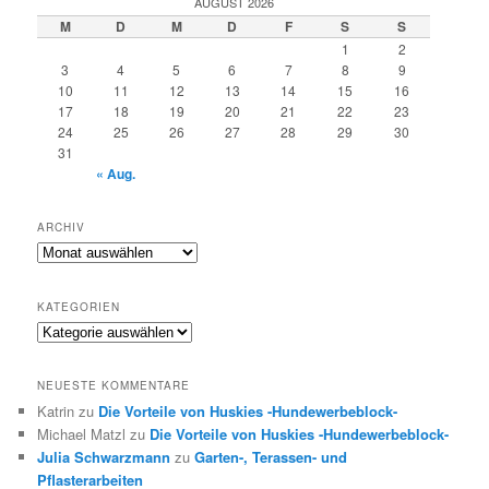
AUGUST 2026
e
M
D
M
D
F
S
S
n
1
2
3
4
5
6
7
8
9
10
11
12
13
14
15
16
17
18
19
20
21
22
23
24
25
26
27
28
29
30
31
« Aug.
ARCHIV
Archiv
KATEGORIEN
Kategorien
NEUESTE KOMMENTARE
Katrin
zu
Die Vorteile von Huskies -Hundewerbeblock-
Michael Matzl
zu
Die Vorteile von Huskies -Hundewerbeblock-
Julia Schwarzmann
zu
Garten-, Terassen- und
Pflasterarbeiten