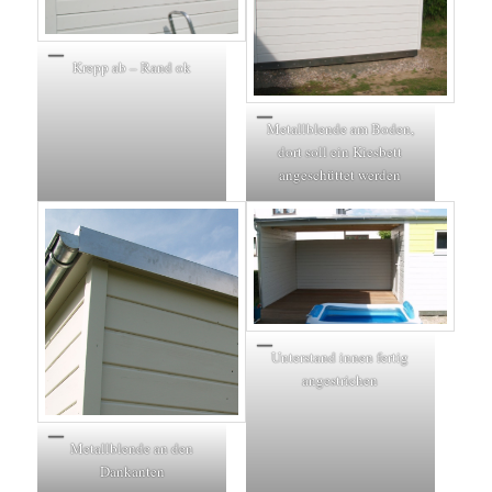
Krepp ab – Rand ok
Metallblende am Boden,
dort soll ein Kiesbett
angeschüttet werden
Unterstand innen fertig
angestrichen
Metallblende an den
Dankanten