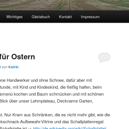
Wichtiges
Gästebuch
Kontakt
Impressum
für Ostern
3
von
Katrin
ne Handwerker und ohne Schnee, dafür aber mit
nde, mit Kind und Kindeskind, die fleißig halfen, beim
tagsmenü kochen und Baum schmücken und mit schönen
 Blick über unser Lehmplateau, Deckname Garten,
umt. Nur Kram aus Schränken, die es nicht mehr gibt, wie die
chnack-Aufbewahr-Vitrine und das Schallplattenregal
Schallplatte ist ->
http://de.wikipedia.org/wiki/Schallplatte
),