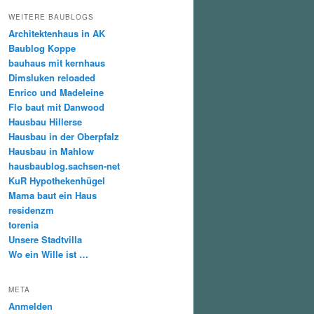
WEITERE BAUBLOGS
Architektenhaus in AK
Baublog Koppe
bauhaus mit kernhaus
Dimsluken reloaded
Enrico und Madeleine
Flo baut mit Danwood
Hausbau Hillerse
Hausbau in der Oberpfalz
Hausbau in Mahlow
hausbaublog.sachsen-net
KuR Hypothekenhügel
Mama baut ein Haus
residenzm
torenia
Unsere Stadtvilla
Wo ein Wille ist …
META
Anmelden