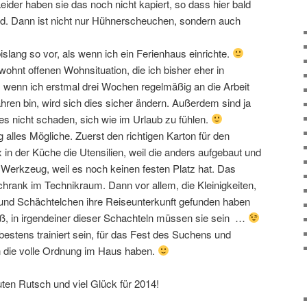
eider haben sie das noch nicht kapiert, so dass hier bald
rd. Dann ist nicht nur Hühnerscheuchen, sondern auch
lang so vor, als wenn ich ein Ferienhaus einrichte.
ewohnt offenen Wohnsituation, die ich bisher eher in
, wenn ich erstmal drei Wochen regelmäßig an die Arbeit
hren bin, wird sich dies sicher ändern. Außerdem sind ja
es nicht schaden, sich wie im Urlaub zu fühlen.
 alles Mögliche. Zuerst den richtigen Karton für den
in der Küche die Utensilien, weil die anders aufgebaut und
n Werkzeug, weil es noch keinen festen Platz hat. Das
rank im Technikraum. Dann vor allem, die Kleinigkeiten,
 und Schächtelchen ihre Reiseunterkunft gefunden haben
, in irgendeiner dieser Schachteln müssen sie sein …
estens trainiert sein, für das Fest des Suchens und
 die volle Ordnung im Haus haben.
uten Rutsch und viel Glück für 2014!