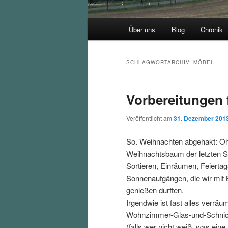
Hauptmenü
Über uns
Blog
Chronik
SCHLAGWORTARCHIV:
MÖBEL
Vorbereitungen 
Veröffentlicht am
31. Dezember 201
So. Weihnachten abgehakt: Oh
Weihnachtsbaum der letzten Stu
Sortieren, Einräumen, Feier
Sonnenaufgängen, die wir mit
genießen durften.
Irgendwie ist fast alles verrä
Wohnzimmer-Glas-und-Schnicks
(falls wer nicht weiß, was eine 