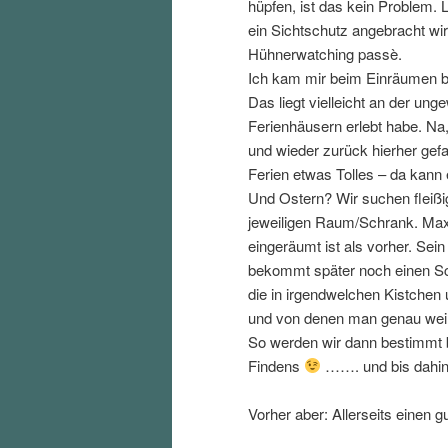
hüpfen, ist das kein Problem. L
ein Sichtschutz angebracht wi
Hühnerwatching passè.
Ich kam mir beim Einräumen bis
Das liegt vielleicht an der ung
Ferienhäusern erlebt habe. Na
und wieder zurück hierher gefa
Ferien etwas Tolles – da kann 
Und Ostern? Wir suchen fleißig
jeweiligen Raum/Schrank. Max 
eingeräumt ist als vorher. Sei
bekommt später noch einen Sch
die in irgendwelchen Kistchen
und von denen man genau weiß
So werden wir dann bestimmt b
Findens
……. und bis dahin
Vorher aber: Allerseits einen g