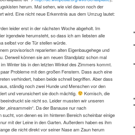
ugskisten herum. Mal sehen, wie viel davon noch der
rt wird. Eine nicht neue Erkenntnis aus dem Umzug lautet:
en leider erst in der nächsten Woche abgeholt. Im
ier irgendwie herumsteht, so dass ich am liebsten alle
 selbst vor die Tür stellen würde.
einem provisorisch reparierten alten Eigenbaugehege und
u. Derweil können sie am neuen Standplatz schon mal
e im Winter bis in den letzten Winkel des Zimmers kommt.
paar Probleme mit den großen Fenstern. Dass auch eine
eten verhindert, haben beide schnell begriffen. Aber dass
 Haus, ständig noch zwei Hunde und Menschen vor den
tiert und verunsichert sie doch mächtig.
Komisch, die
beeindruckt sie nicht so. Leider mussten wir unseren
der „einsammeln“. Da der Banause nur nach
 sucht, von denen es im hinteren Bereich scheinbar einige
n nur mit der Leine in den Garten. Außerdem haben es ihm
ange die nicht direkt vor seiner Nase am Zaun herum