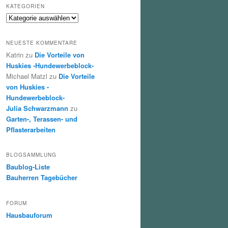
KATEGORIEN
Kategorien
NEUESTE KOMMENTARE
Katrin
zu
Die Vorteile von
Huskies -Hundewerbeblock-
Michael Matzl
zu
Die Vorteile
von Huskies -
Hundewerbeblock-
Julia Schwarzmann
zu
Garten-, Terassen- und
Pflasterarbeiten
BLOGSAMMLUNG
Baublog-Liste
Bauherren Tagebücher
FORUM
Hausbauforum