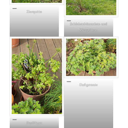
Zierquitte
Schlehenbäumchen und
Zierquitten
Duftgeranie
Basilikum