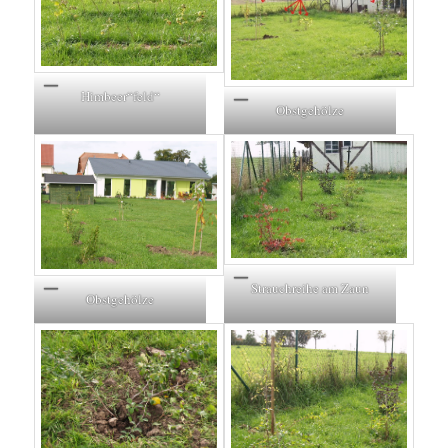
Himbeer“feld“
Obstgehölze
Strauchreihe am Zaun
Obstgehölze