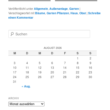
Veröffentlicht unter
Allgemein
,
Außenanlage
,
Garten
|
Verschlagwortet mit
Bäume
,
Garten Pflanzen
,
Haus
,
Obst
|
Schreibe
einen Kommentar
S
u
c
h
AUGUST 2026
e
M
D
M
D
F
S
S
n
1
2
3
4
5
6
7
8
9
10
11
12
13
14
15
16
17
18
19
20
21
22
23
24
25
26
27
28
29
30
31
« Aug.
ARCHIV
Archiv