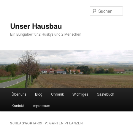
Zum
Zum
primären
sekundären
Such
Inhalt
Inhalt
springen
springen
Unser Hausbau
Ein Bungalow für 2 Huskys und 2 Menschen
Hauptmenü
Über uns
Blog
Chronik
Wichtiges
Gästebuch
Kontakt
Impressum
SCHLAGWORTARCHIV:
GARTEN PFLANZEN