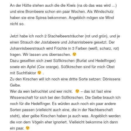
An der Hütte stehen auch die die Kiwis (na ob das was wird …)
und eine Brombeere schon ein paar Wochen. Als Windschutz
haben sie eine Spirea bekommen. Angeblich mögen sie Wind
nicht so.
Jetzt habe ich noch 2 Stachelbeersträucher (rot und grün), und je
einen Strauch der Jostabeere und Johannisbeere gesetzt. Der
Johannisbeerstrauch wird Früchte in 3 Farben (weiß, scharz, rot)
tragen. Wir lassen uns überraschen.
Dazu gesellten sich zwei Süßkirschen (Burlat und Hedelfinger)
sowie ein Apfel (Cox orange). Süßkirschen sind für mich Obst
mit Suchtfaktor
.
Zu den Kirschen will ich noch eine dritte Sorte setzen: Dönissens
Gelbe.
Wer da wen befruchtet und wer nicht.
– das ist fast eine
Wissenschaft für sich bei den Süßkirschen. Die Gelbe brauch ich
noch für die Hedelfinger. Es würden auch noch ein paar andere
Sorten passen (vielleicht auch eine, die in der Nachbarschaft
steht), aber gelbe Kirschen haben ja auch was. Angeblich werden
die von dem Vögeln eher ignoriert. Vielleicht bekomme ich dann
ein paar.